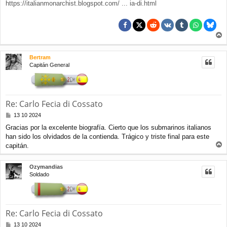
https://italianmonarchist.blogspot.com/ ... ia-di.html
r
r
Bertram
i
Capitán General
b
a
Re: Carlo Fecia di Cossato
M
13 10 2024
e
Gracias por la excelente biografía. Cierto que los submarinos italianos
n
han sido los olvidados de la contienda. Trágico y triste final para este
s
a
capitán.
r
j
e
r
Ozymandias
i
Soldado
b
a
Re: Carlo Fecia di Cossato
M
13 10 2024