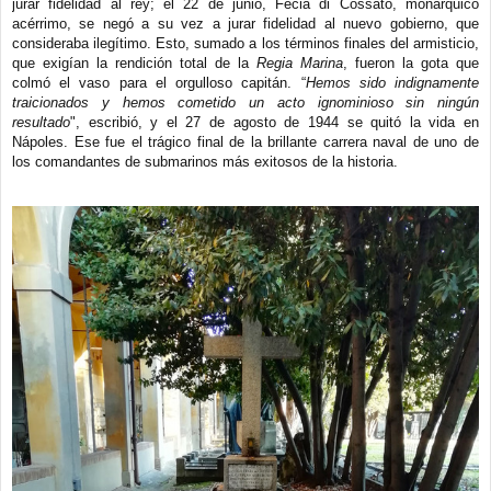
jurar fidelidad al rey; el 22 de junio, Fecia di Cossato, monárquico
acérrimo, se negó a su vez a jurar fidelidad al nuevo gobierno, que
consideraba ilegítimo. Esto, sumado a los términos finales del armisticio,
que exigían la rendición total de la
Regia Marina
, fueron la gota que
colmó el vaso para el orgulloso capitán. “
Hemos sido indignamente
traicionados y hemos cometido un acto ignominioso sin ningún
resultado
", escribió, y el 27 de agosto de 1944 se quitó la vida en
Nápoles. Ese fue el trágico final de la brillante carrera naval de uno de
los comandantes de submarinos más exitosos de la historia.