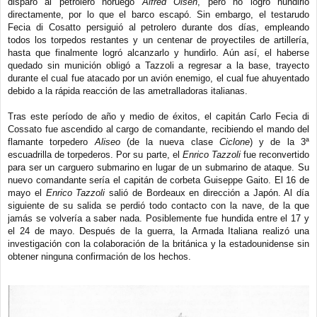
disparó al petrolero noruego
Alfred Olsen
, pero no logró hundirlo
directamente, por lo que el barco escapó. Sin embargo, el testarudo
Fecia di Cosatto persiguió al petrolero durante dos días, empleando
todos los torpedos restantes y un centenar de proyectiles de artillería,
hasta que finalmente logró alcanzarlo y hundirlo. Aún así, el haberse
quedado sin munición obligó a Tazzoli a regresar a la base, trayecto
durante el cual fue atacado por un avión enemigo, el cual fue ahuyentado
debido a la rápida reacción de las ametralladoras italianas.
Tras este período de año y medio de éxitos, el capitán Carlo Fecia di
Cossato fue ascendido al cargo de comandante, recibiendo el mando del
flamante torpedero
Aliseo
(de la nueva clase
Ciclone
) y de la 3ª
escuadrilla de torpederos. Por su parte, el
Enrico Tazzoli
fue reconvertido
para ser un carguero submarino en lugar de un submarino de ataque. Su
nuevo comandante sería el capitán de corbeta Guiseppe Gaito. El 16 de
mayo el
Enrico Tazzoli
salió de Bordeaux en dirección a Japón. Al día
siguiente de su salida se perdió todo contacto con la nave, de la que
jamás se volvería a saber nada. Posiblemente fue hundida entre el 17 y
el 24 de mayo. Después de la guerra, la Armada Italiana realizó una
investigación con la colaboración de la británica y la estadounidense sin
obtener ninguna confirmación de los hechos.