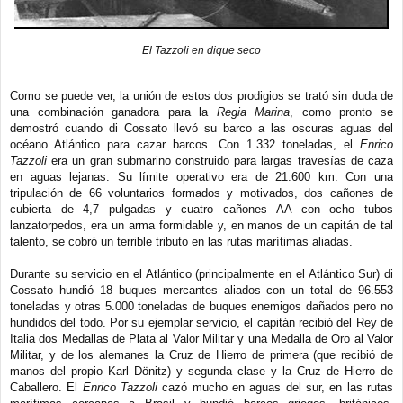
El Tazzoli en dique seco
Como se puede ver, la unión de estos dos prodigios se trató sin duda de
una combinación ganadora para la
Regia Marina
, como pronto se
demostró cuando di Cossato llevó su barco a las oscuras aguas del
océano Atlántico para cazar barcos. Con 1.332 toneladas, el
Enrico
Tazzoli
era un gran submarino construido para largas travesías de caza
en aguas lejanas. Su límite operativo era de 21.600 km. Con una
tripulación de 66 voluntarios formados y motivados, dos cañones de
cubierta de 4,7 pulgadas y cuatro cañones AA con ocho tubos
lanzatorpedos, era un arma formidable y, en manos de un capitán de tal
talento, se cobró un terrible tributo en las rutas marítimas aliadas.
Durante su servicio en el Atlántico (principalmente en el Atlántico Sur) di
Cossato hundió 18 buques mercantes aliados con un total de 96.553
toneladas y otras 5.000 toneladas de buques enemigos dañados pero no
hundidos del todo. Por su ejemplar servicio, el capitán recibió del Rey de
Italia dos Medallas de Plata al Valor Militar y una Medalla de Oro al Valor
Militar, y de los alemanes la Cruz de Hierro de primera (que recibió de
manos del propio Karl Dönitz) y segunda clase y la Cruz de Hierro de
Caballero. El
Enrico Tazzoli
cazó mucho en aguas del sur, en las rutas