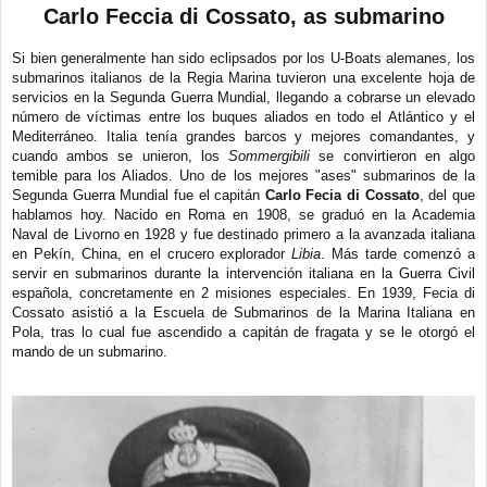
e
Carlo Feccia di Cossato, as submarino
n
s
a
Si bien generalmente han sido eclipsados por los U-Boats alemanes, los
j
submarinos italianos de la Regia Marina tuvieron una excelente hoja de
e
servicios en la Segunda Guerra Mundial, llegando a cobrarse un elevado
número de víctimas entre los buques aliados en todo el Atlántico y el
Mediterráneo. Italia tenía grandes barcos y mejores comandantes, y
cuando ambos se unieron, los
Sommergibili
se convirtieron en algo
temible para los Aliados. Uno de los mejores "ases" submarinos de la
Segunda Guerra Mundial fue el capitán
Carlo Fecia di Cossato
, del que
hablamos hoy. Nacido en Roma en 1908, se graduó en la Academia
Naval de Livorno en 1928 y fue destinado primero a la avanzada italiana
en Pekín, China, en el crucero explorador
Libia
. Más tarde comenzó a
servir en submarinos durante la intervención italiana en la Guerra Civil
española, concretamente en 2 misiones especiales. En 1939, Fecia di
Cossato asistió a la Escuela de Submarinos de la Marina Italiana en
Pola, tras lo cual fue ascendido a capitán de fragata y se le otorgó el
mando de un submarino.