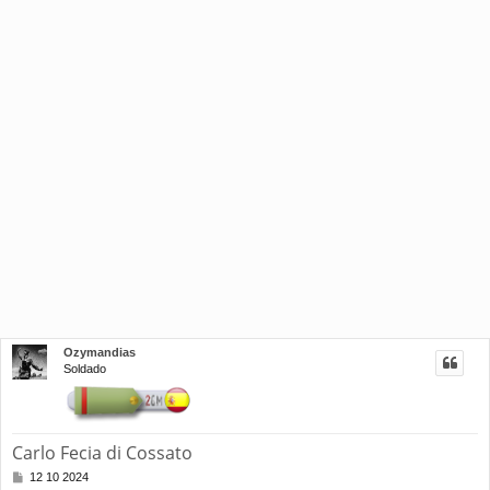
Ozymandias
Soldado
Carlo Fecia di Cossato
M
12 10 2024