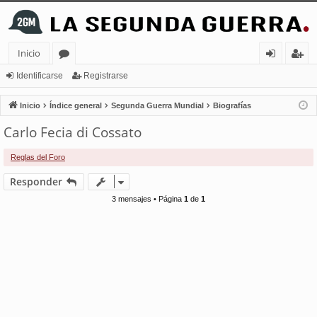
Inicio
or
de
eg
Identificarse
Registrarse
os
nt
ist
Inicio
Índice general
Segunda Guerra Mundial
Biografías
ifi
ra
Carlo Fecia di Cossato
ca
rs
Reglas del Foro
rs
e
Responder
e
3 mensajes • Página
1
de
1