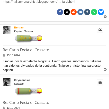
https://italianmonarchist.blogspot.com/ ... ia-di.html
r
r
Bertram
i
Capitán General
b
a
Re: Carlo Fecia di Cossato
M
13 10 2024
e
Gracias por la excelente biografía. Cierto que los submarinos italianos
n
han sido los olvidados de la contienda. Trágico y triste final para este
s
a
capitán.
r
j
e
r
Ozymandias
i
Soldado
b
a
Re: Carlo Fecia di Cossato
M
13 10 2024