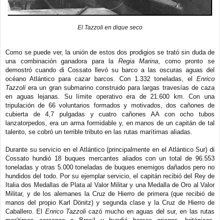
El Tazzoli en dique seco
Como se puede ver, la unión de estos dos prodigios se trató sin duda de
una combinación ganadora para la
Regia Marina
, como pronto se
demostró cuando di Cossato llevó su barco a las oscuras aguas del
océano Atlántico para cazar barcos. Con 1.332 toneladas, el
Enrico
Tazzoli
era un gran submarino construido para largas travesías de caza
en aguas lejanas. Su límite operativo era de 21.600 km. Con una
tripulación de 66 voluntarios formados y motivados, dos cañones de
cubierta de 4,7 pulgadas y cuatro cañones AA con ocho tubos
lanzatorpedos, era un arma formidable y, en manos de un capitán de tal
talento, se cobró un terrible tributo en las rutas marítimas aliadas.
Durante su servicio en el Atlántico (principalmente en el Atlántico Sur) di
Cossato hundió 18 buques mercantes aliados con un total de 96.553
toneladas y otras 5.000 toneladas de buques enemigos dañados pero no
hundidos del todo. Por su ejemplar servicio, el capitán recibió del Rey de
Italia dos Medallas de Plata al Valor Militar y una Medalla de Oro al Valor
Militar, y de los alemanes la Cruz de Hierro de primera (que recibió de
manos del propio Karl Dönitz) y segunda clase y la Cruz de Hierro de
Caballero. El
Enrico Tazzoli
cazó mucho en aguas del sur, en las rutas