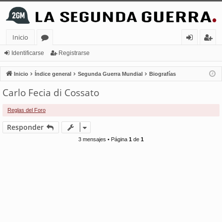
Inicio
or
de
eg
Identificarse
Registrarse
os
nt
ist
Inicio
Índice general
Segunda Guerra Mundial
Biografías
ifi
ra
Carlo Fecia di Cossato
ca
rs
Reglas del Foro
rs
e
Responder
e
3 mensajes • Página
1
de
1