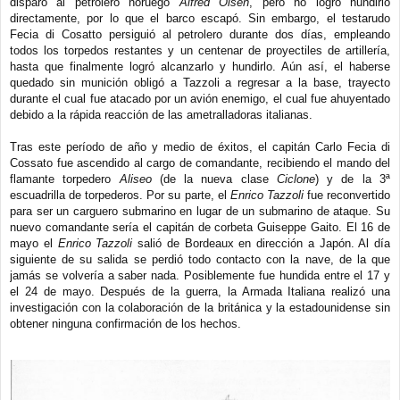
disparó al petrolero noruego
Alfred Olsen
, pero no logró hundirlo
directamente, por lo que el barco escapó. Sin embargo, el testarudo
Fecia di Cosatto persiguió al petrolero durante dos días, empleando
todos los torpedos restantes y un centenar de proyectiles de artillería,
hasta que finalmente logró alcanzarlo y hundirlo. Aún así, el haberse
quedado sin munición obligó a Tazzoli a regresar a la base, trayecto
durante el cual fue atacado por un avión enemigo, el cual fue ahuyentado
debido a la rápida reacción de las ametralladoras italianas.
Tras este período de año y medio de éxitos, el capitán Carlo Fecia di
Cossato fue ascendido al cargo de comandante, recibiendo el mando del
flamante torpedero
Aliseo
(de la nueva clase
Ciclone
) y de la 3ª
escuadrilla de torpederos. Por su parte, el
Enrico Tazzoli
fue reconvertido
para ser un carguero submarino en lugar de un submarino de ataque. Su
nuevo comandante sería el capitán de corbeta Guiseppe Gaito. El 16 de
mayo el
Enrico Tazzoli
salió de Bordeaux en dirección a Japón. Al día
siguiente de su salida se perdió todo contacto con la nave, de la que
jamás se volvería a saber nada. Posiblemente fue hundida entre el 17 y
el 24 de mayo. Después de la guerra, la Armada Italiana realizó una
investigación con la colaboración de la británica y la estadounidense sin
obtener ninguna confirmación de los hechos.