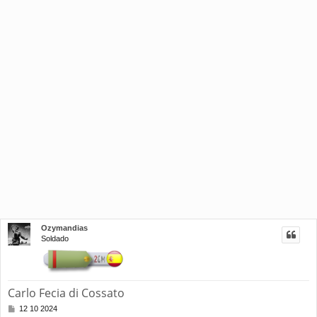
Ozymandias
Soldado
Carlo Fecia di Cossato
M
12 10 2024