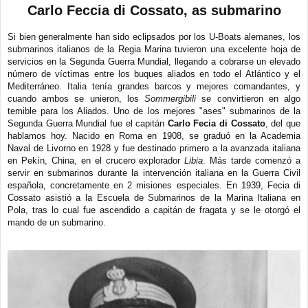
e
Carlo Feccia di Cossato, as submarino
n
s
a
Si bien generalmente han sido eclipsados por los U-Boats alemanes, los
j
submarinos italianos de la Regia Marina tuvieron una excelente hoja de
e
servicios en la Segunda Guerra Mundial, llegando a cobrarse un elevado
número de víctimas entre los buques aliados en todo el Atlántico y el
Mediterráneo. Italia tenía grandes barcos y mejores comandantes, y
cuando ambos se unieron, los
Sommergibili
se convirtieron en algo
temible para los Aliados. Uno de los mejores "ases" submarinos de la
Segunda Guerra Mundial fue el capitán
Carlo Fecia di Cossato
, del que
hablamos hoy. Nacido en Roma en 1908, se graduó en la Academia
Naval de Livorno en 1928 y fue destinado primero a la avanzada italiana
en Pekín, China, en el crucero explorador
Libia
. Más tarde comenzó a
servir en submarinos durante la intervención italiana en la Guerra Civil
española, concretamente en 2 misiones especiales. En 1939, Fecia di
Cossato asistió a la Escuela de Submarinos de la Marina Italiana en
Pola, tras lo cual fue ascendido a capitán de fragata y se le otorgó el
mando de un submarino.