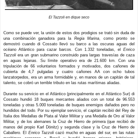
El Tazzoli en dique seco
Como se puede ver, la unión de estos dos prodigios se trató sin duda de
una combinación ganadora para la
Regia Marina
, como pronto se
demostró cuando di Cossato llevó su barco a las oscuras aguas del
océano Atlántico para cazar barcos. Con 1.332 toneladas, el
Enrico
Tazzoli
era un gran submarino construido para largas travesías de caza
en aguas lejanas. Su límite operativo era de 21.600 km. Con una
tripulación de 66 voluntarios formados y motivados, dos cañones de
cubierta de 4,7 pulgadas y cuatro cañones AA con ocho tubos
lanzatorpedos, era un arma formidable y, en manos de un capitán de tal
talento, se cobró un terrible tributo en las rutas marítimas aliadas.
Durante su servicio en el Atlántico (principalmente en el Atlántico Sur) di
Cossato hundió 18 buques mercantes aliados con un total de 96.553
toneladas y otras 5.000 toneladas de buques enemigos dañados pero no
hundidos del todo. Por su ejemplar servicio, el capitán recibió del Rey de
Italia dos Medallas de Plata al Valor Militar y una Medalla de Oro al Valor
Militar, y de los alemanes la Cruz de Hierro de primera (que recibió de
manos del propio Karl Dönitz) y segunda clase y la Cruz de Hierro de
Caballero. El
Enrico Tazzoli
cazó mucho en aguas del sur, en las rutas