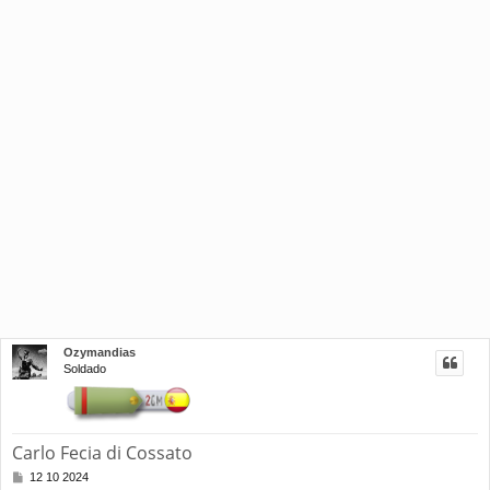
Ozymandias
Soldado
Carlo Fecia di Cossato
M
12 10 2024