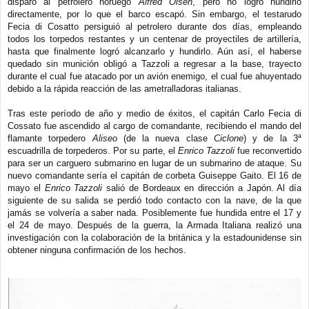
disparó al petrolero noruego
Alfred Olsen
, pero no logró hundirlo
directamente, por lo que el barco escapó. Sin embargo, el testarudo
Fecia di Cosatto persiguió al petrolero durante dos días, empleando
todos los torpedos restantes y un centenar de proyectiles de artillería,
hasta que finalmente logró alcanzarlo y hundirlo. Aún así, el haberse
quedado sin munición obligó a Tazzoli a regresar a la base, trayecto
durante el cual fue atacado por un avión enemigo, el cual fue ahuyentado
debido a la rápida reacción de las ametralladoras italianas.
Tras este período de año y medio de éxitos, el capitán Carlo Fecia di
Cossato fue ascendido al cargo de comandante, recibiendo el mando del
flamante torpedero
Aliseo
(de la nueva clase
Ciclone
) y de la 3ª
escuadrilla de torpederos. Por su parte, el
Enrico Tazzoli
fue reconvertido
para ser un carguero submarino en lugar de un submarino de ataque. Su
nuevo comandante sería el capitán de corbeta Guiseppe Gaito. El 16 de
mayo el
Enrico Tazzoli
salió de Bordeaux en dirección a Japón. Al día
siguiente de su salida se perdió todo contacto con la nave, de la que
jamás se volvería a saber nada. Posiblemente fue hundida entre el 17 y
el 24 de mayo. Después de la guerra, la Armada Italiana realizó una
investigación con la colaboración de la británica y la estadounidense sin
obtener ninguna confirmación de los hechos.