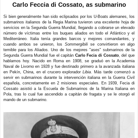
e
Carlo Feccia di Cossato, as submarino
n
s
a
Si bien generalmente han sido eclipsados por los U-Boats alemanes, los
j
submarinos italianos de la Regia Marina tuvieron una excelente hoja de
e
servicios en la Segunda Guerra Mundial, llegando a cobrarse un elevado
número de víctimas entre los buques aliados en todo el Atlántico y el
Mediterráneo. Italia tenía grandes barcos y mejores comandantes, y
cuando ambos se unieron, los
Sommergibili
se convirtieron en algo
temible para los Aliados. Uno de los mejores "ases" submarinos de la
Segunda Guerra Mundial fue el capitán
Carlo Fecia di Cossato
, del que
hablamos hoy. Nacido en Roma en 1908, se graduó en la Academia
Naval de Livorno en 1928 y fue destinado primero a la avanzada italiana
en Pekín, China, en el crucero explorador
Libia
. Más tarde comenzó a
servir en submarinos durante la intervención italiana en la Guerra Civil
española, concretamente en 2 misiones especiales. En 1939, Fecia di
Cossato asistió a la Escuela de Submarinos de la Marina Italiana en
Pola, tras lo cual fue ascendido a capitán de fragata y se le otorgó el
mando de un submarino.