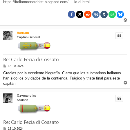
https://italianmonarchist.blogspot.com/ ... ia-di.html
r
r
Bertram
i
Capitán General
b
a
Re: Carlo Fecia di Cossato
M
13 10 2024
e
Gracias por la excelente biografía. Cierto que los submarinos italianos
n
han sido los olvidados de la contienda. Trágico y triste final para este
s
a
capitán.
r
j
e
r
Ozymandias
i
Soldado
b
a
Re: Carlo Fecia di Cossato
M
13 10 2024