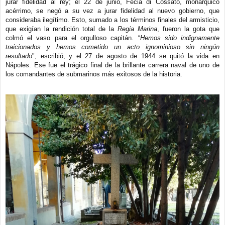
jurar fidelidad al rey; el 22 de junio, Fecia di Cossato, monárquico
acérrimo, se negó a su vez a jurar fidelidad al nuevo gobierno, que
consideraba ilegítimo. Esto, sumado a los términos finales del armisticio,
que exigían la rendición total de la
Regia Marina
, fueron la gota que
colmó el vaso para el orgulloso capitán. “
Hemos sido indignamente
traicionados y hemos cometido un acto ignominioso sin ningún
resultado
", escribió, y el 27 de agosto de 1944 se quitó la vida en
Nápoles. Ese fue el trágico final de la brillante carrera naval de uno de
los comandantes de submarinos más exitosos de la historia.