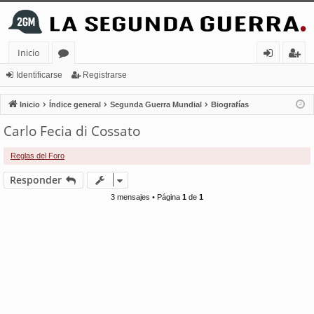
Inicio
or
de
eg
Identificarse
Registrarse
os
nt
ist
Inicio
Índice general
Segunda Guerra Mundial
Biografías
ifi
ra
Carlo Fecia di Cossato
ca
rs
Reglas del Foro
rs
e
Responder
e
3 mensajes • Página
1
de
1