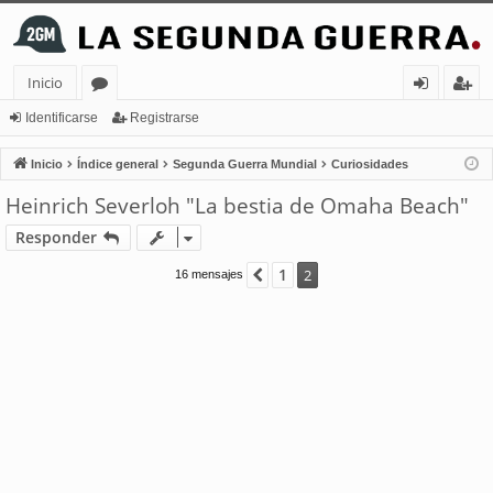
Inicio
or
de
eg
Identificarse
Registrarse
os
nt
ist
Inicio
Índice general
Segunda Guerra Mundial
Curiosidades
ifi
ra
Heinrich Severloh "La bestia de Omaha Beach"
ca
rs
Responder
rs
e
1
Anterior
2
16 mensajes
e