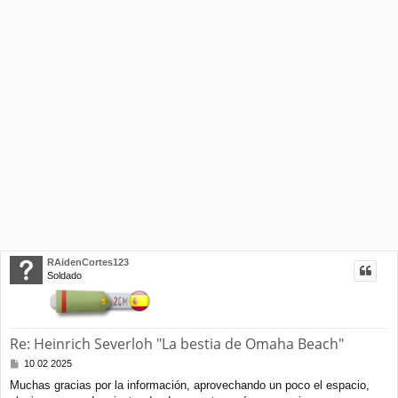
RAidenCortes123
Soldado
Re: Heinrich Severloh "La bestia de Omaha Beach"
M
10 02 2025
e
Muchas gracias por la información, aprovechando un poco el espacio,
n