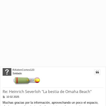
RAidenCortes123
Soldado
Re: Heinrich Severloh "La bestia de Omaha Beach"
M
10 02 2025
e
Muchas gracias por la información, aprovechando un poco el espacio,
n