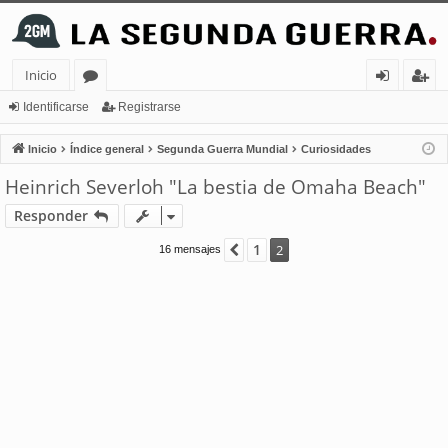
Inicio
or
de
eg
Identificarse
Registrarse
os
nt
ist
Inicio
Índice general
Segunda Guerra Mundial
Curiosidades
ifi
ra
Heinrich Severloh "La bestia de Omaha Beach"
ca
rs
Responder
rs
e
1
Anterior
2
16 mensajes
e