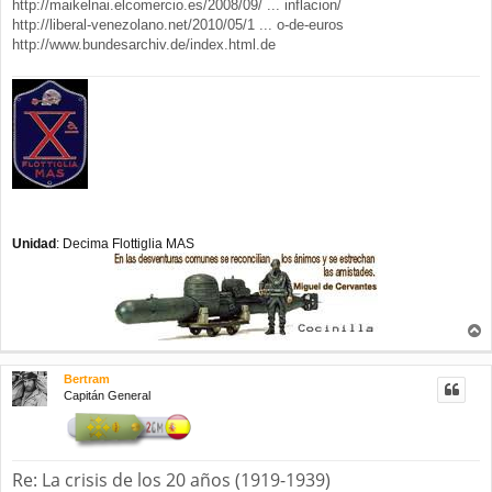
http://maikelnai.elcomercio.es/2008/09/ ... inflacion/
http://liberal-venezolano.net/2010/05/1 ... o-de-euros
http://www.bundesarchiv.de/index.html.de
Unidad
: Decima Flottiglia MAS
r
r
Bertram
i
Capitán General
b
a
Re: La crisis de los 20 años (1919-1939)