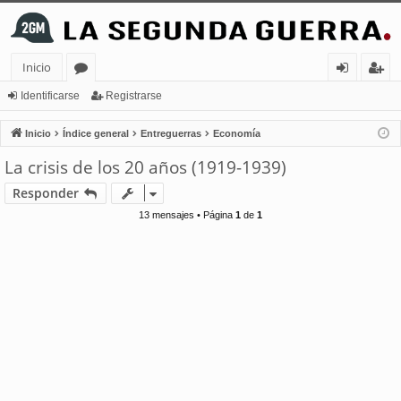
Inicio
or
de
eg
Identificarse
Registrarse
os
nt
ist
Inicio
Índice general
Entreguerras
Economía
ifi
ra
La crisis de los 20 años (1919-1939)
ca
rs
Responder
rs
e
13 mensajes • Página
1
de
1
e