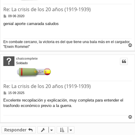
Re: La crisis de los 20 años (1919-1939)
M
09 06 2020
e
genial aporte camarada saludos
n
s
a
j
En combate cercano, la victoria es del que tiene una bala más en el cargador.
e
"Erwin Rommel"
r
r
chatcomplete
i
Soldado
b
a
Re: La crisis de los 20 años (1919-1939)
M
15 09 2025
e
Excelente recopilación y explicación, muy completa para entender el
n
trasfondo económico previo a la guerra.
s
a
j
e
r
r
Responder
i