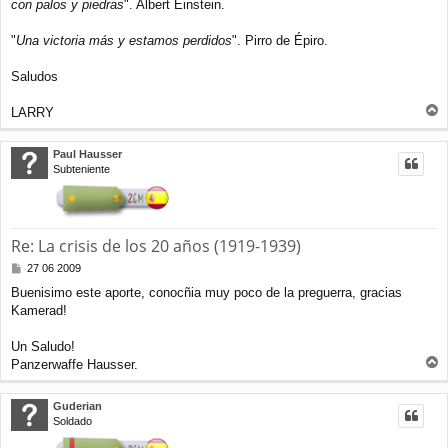
con palos y piedras
". Albert Einstein.
e
"
Una victoria más y estamos perdidos
". Pirro de Épiro.
Saludos
LARRY
r
r
Paul Hausser
i
Subteniente
b
a
Re: La crisis de los 20 años (1919-1939)
M
27 06 2009
e
Buenisimo este aporte, conocñia muy poco de la preguerra, gracias
n
Kamerad!
s
a
j
Un Saludo!
e
Panzerwaffe Hausser.
r
r
Guderian
i
Soldado
b
a