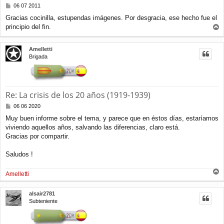
M
06 07 2011
e
Gracias cocinilla, estupendas imágenes. Por desgracia, ese hecho fue el
n
principio del fin.
s
r
a
j
r
Amelletti
e
i
Brigada
b
a
Re: La crisis de los 20 años (1919-1939)
M
06 06 2020
e
Muy buen informe sobre el tema, y parece que en éstos días, estaríamos
n
viviendo aquellos años, salvando las diferencias, claro está.
s
a
Gracias por compartir.
j
e
Saludos !
Amelletti
r
r
alsair2781
i
Subteniente
b
a