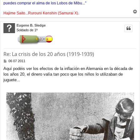
puedes comprar el alma de los Lobos de Mibu..."
Hajime Saito...Rurouni Kenshin (Samurai X).
r
r
Eugene B. Sledge
i
Soldado de 1ª
b
a
Re: La crisis de los 20 años (1919-1939)
M
06 07 2011
e
Aquí podéis ver los efectos de la inflación en Alemania en la década de
n
los años 20, el dinero valía tan poco que los niños lo utilizaban de
s
a
juguete...
j
e