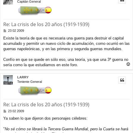
Capitán General
b
a
Re: La crisis de los 20 años (1919-1939)
M
23 02 2009
e
Existe la teoría de que es necesaria una guerra para destruir el capital
n
acumulado y permitir un nuevo ciclo de acumulación, como ocurrió en las
s
a
guerras napoleónicas, y en las primera y segunda guerras mundiales.
j
e
Confío en que se quede en sólo eso, una teoría, ya que una 3ª guerra no
sería como la que estudiamos en este foro.
r
r
LARRY
i
Teniente General
b
a
Re: La crisis de los 20 años (1919-1939)
M
23 02 2009
e
Ya saben lo que dijeron dos personajes célebres:
n
s
a
"
No sé cómo se librará la Tercera Guerra Mundial, pero la Cuarta se hará
j