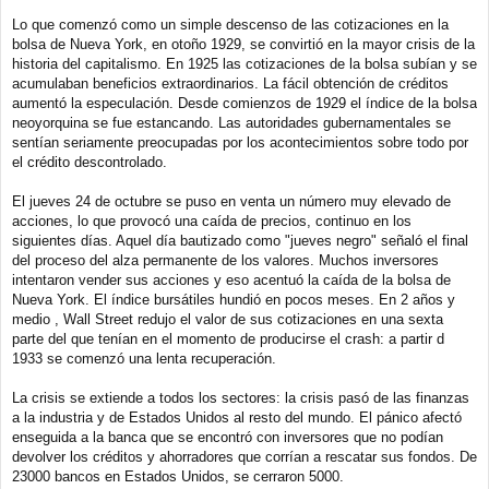
Lo que comenzó como un simple descenso de las cotizaciones en la
bolsa de Nueva York, en otoño 1929, se convirtió en la mayor crisis de la
historia del capitalismo. En 1925 las cotizaciones de la bolsa subían y se
acumulaban beneficios extraordinarios. La fácil obtención de créditos
aumentó la especulación. Desde comienzos de 1929 el índice de la bolsa
neoyorquina se fue estancando. Las autoridades gubernamentales se
sentían seriamente preocupadas por los acontecimientos sobre todo por
el crédito descontrolado.
El jueves 24 de octubre se puso en venta un número muy elevado de
acciones, lo que provocó una caída de precios, continuo en los
siguientes días. Aquel día bautizado como "jueves negro" señaló el final
del proceso del alza permanente de los valores. Muchos inversores
intentaron vender sus acciones y eso acentuó la caída de la bolsa de
Nueva York. El índice bursátiles hundió en pocos meses. En 2 años y
medio , Wall Street redujo el valor de sus cotizaciones en una sexta
parte del que tenían en el momento de producirse el crash: a partir d
1933 se comenzó una lenta recuperación.
La crisis se extiende a todos los sectores: la crisis pasó de las finanzas
a la industria y de Estados Unidos al resto del mundo. El pánico afectó
enseguida a la banca que se encontró con inversores que no podían
devolver los créditos y ahorradores que corrían a rescatar sus fondos. De
23000 bancos en Estados Unidos, se cerraron 5000.