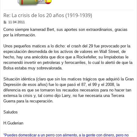
Re: La crisis de los 20 años (1919-1939)
M
11 04 2011
e
Como siempre kamerad Bert, sus aportes son extraordinarios, gracias
n
por la información.
s
a
j
Unos pequeños matices a lo dicho: el crash del 29 fue provocado por la
e
especulación desmedida de los activos de valores en Wall Street, de
hecho, hay una anécdota que dice que a Rockefeller, su limpiabotas le
recomendó invertir en petroleras y ferrocarriles, lo cual lo alertó de que la
Bolsa estaba muy sobrevalorada.
Situación idéntica (claro que sin los matices trágicos que adquirió la Gran
Depresión de esos años) fue lo que pasó el 87, el 99 y el 2008, la
diferencia es que se tomaron los recaudos necesarios para no hacer tan
extensa la crisis y, tal como dijo Larry, no fue necesaria una Tercera
Guerra para la recuperación.
Saludos
H.Guderian
"Puedes domesticar a un perro con alimento, a la gente con dinero, pero no