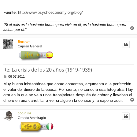
Fuente:
http://www.psychoeconomy.org/blog/
"Si el país es lo bastante bueno para vivir en él, es lo bastante bueno para
luchar por él."
r
r
Bertram
i
Capitán General
b
a
Re: La crisis de los 20 años (1919-1939)
M
06 07 2011
e
Muy buena inistantánea que como comentas, argumenta a la perfección
n
el valor del dinero de la época. Por cierto, no conocía esa fotografía. Hay
s
a
otra en la que se ve a unos trabajadores después de cobrar y llevaban el
j
dinero en una carretilla, a ver si alguien la conoce y la expone aquí.
e
r
r
cocinilla
i
Grande Ammiraglio
b
a