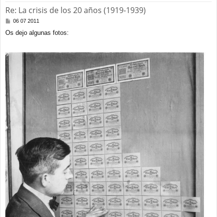
Re: La crisis de los 20 años (1919-1939)
M
06 07 2011
e
Os dejo algunas fotos:
n
s
a
j
e