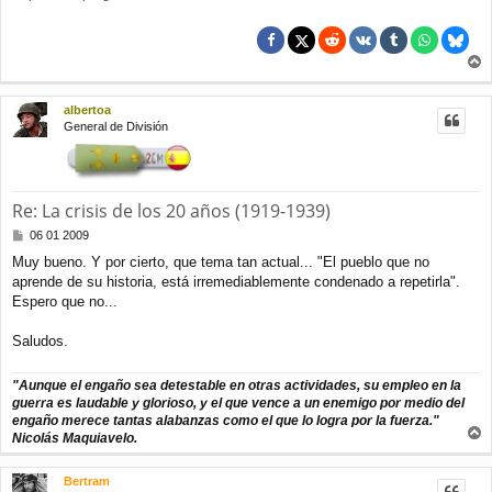
r
r
albertoa
i
General de División
b
a
Re: La crisis de los 20 años (1919-1939)
M
06 01 2009
e
Muy bueno. Y por cierto, que tema tan actual... "El pueblo que no
n
aprende de su historia, está irremediablemente condenado a repetirla".
s
a
Espero que no...
j
e
Saludos.
"Aunque el engaño sea detestable en otras actividades, su empleo en la
guerra es laudable y glorioso, y el que vence a un enemigo por medio del
engaño merece tantas alabanzas como el que lo logra por la fuerza."
Nicolás Maquiavelo.
r
r
Bertram
i