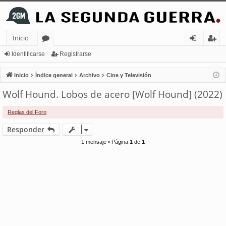
Inicio
or
de
eg
Identificarse
Registrarse
os
nt
ist
Inicio
Índice general
Archivo
Cine y Televisión
ifi
ra
Wolf Hound. Lobos de acero [Wolf Hound] (2022)
ca
rs
Reglas del Foro
rs
e
Responder
e
1 mensaje • Página
1
de
1