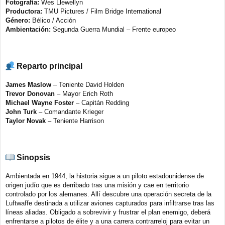
Fotografía:
Wes Llewellyn
Productora:
TMU Pictures / Film Bridge International
Género:
Bélico / Acción
Ambientación:
Segunda Guerra Mundial – Frente europeo
Reparto principal
James Maslow
– Teniente David Holden
Trevor Donovan
– Mayor Erich Roth
Michael Wayne Foster
– Capitán Redding
John Turk
– Comandante Krieger
Taylor Novak
– Teniente Harrison
Sinopsis
Ambientada en 1944, la historia sigue a un piloto estadounidense de
origen judío que es derribado tras una misión y cae en territorio
controlado por los alemanes. Allí descubre una operación secreta de la
Luftwaffe destinada a utilizar aviones capturados para infiltrarse tras las
líneas aliadas. Obligado a sobrevivir y frustrar el plan enemigo, deberá
enfrentarse a pilotos de élite y a una carrera contrarreloj para evitar un