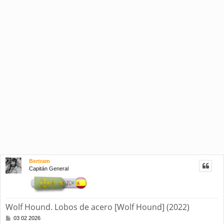
Bertram
Capitán General
Wolf Hound. Lobos de acero [Wolf Hound] (2022)
M
03 02 2026