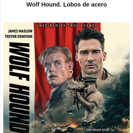
e
Wolf Hound. Lobos de acero
n
s
a
j
e