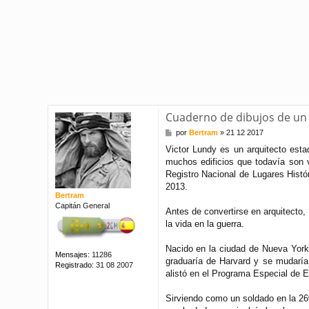
Cuaderno de dibujos de un
M
por
Bertram
»
21 12 2017
e
Victor Lundy es un arquitecto esta
n
muchos edificios que todavía son 
s
a
Registro Nacional de Lugares Histó
j
2013.
e
Bertram
Capitán General
Antes de convertirse en arquitecto
la vida en la guerra.
Nacido en la ciudad de Nueva York,
Mensajes:
11286
graduaría de Harvard y se mudaría
Registrado:
31 08 2007
alistó en el Programa Especial de E
Sirviendo como un soldado en la 26ª