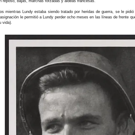
en reposo, bajas, marchas forzadas y aldeas francesas.
os mientras Lundy estaba siendo tratado por heridas de guerra, se le pid
 asignación le permitió a Lundy perder ocho meses en las líneas de frente que
 vida).