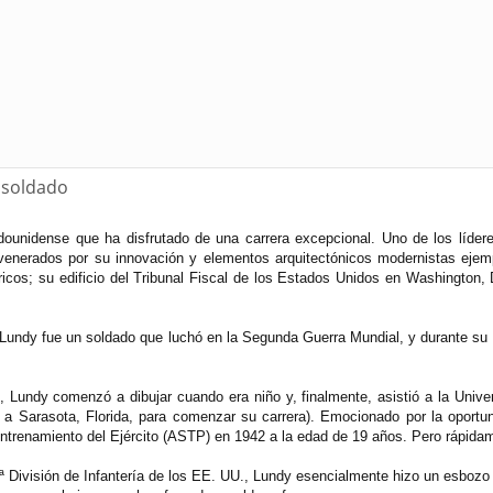
 soldado
dounidense que ha disfrutado de una carrera excepcional. Uno de los líder
venerados por su innovación y elementos arquitectónicos modernistas ejemp
ricos; su edificio del Tribunal Fiscal de los Estados Unidos en Washington,
, Lundy fue un soldado que luchó en la Segunda Guerra Mundial, y durante su 
 Lundy comenzó a dibujar cuando era niño y, finalmente, asistió a la Unive
 a Sarasota, Florida, para comenzar su carrera). Emocionado por la oportu
ntrenamiento del Ejército (ASTP) en 1942 a la edad de 19 años. Pero rápidame
 División de Infantería de los EE. UU., Lundy esencialmente hizo un esbozo 