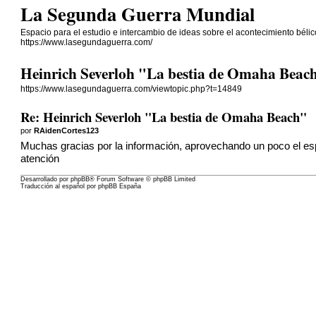
La Segunda Guerra Mundial
Espacio para el estudio e intercambio de ideas sobre el acontecimiento béli
https://www.lasegundaguerra.com/
Heinrich Severloh "La bestia de Omaha Beac
https://www.lasegundaguerra.com/viewtopic.php?t=14849
Re: Heinrich Severloh "La bestia de Omaha Beach"
por
RAidenCortes123
Muchas gracias por la información, aprovechando un poco el e
atención
Desarrollado por
phpBB
® Forum Software © phpBB Limited
Traducción al español por
phpBB España