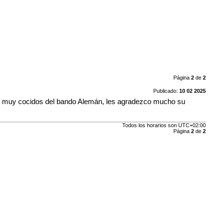
Página
2
de
2
Publicado:
10 02 2025
no muy cocidos del bando Alemán, les agradezco mucho su
Todos los horarios son
UTC+02:00
Página
2
de
2