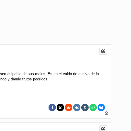
ea culpable de sus males. Es en el caldo de cultivo de la
ndo y dando frutos podridos.
A
r
r
i