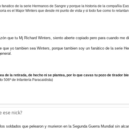
n fanatico de la serie Hermanos de Sangre y porque la historia de la compañia Ea
toria es el Major Winters que desde mi punto de vista y si todo fue como lo relanta
zón que tu Mj Richard Winters, siento aberte copiado pero para cuando me di c
e que yo tambien sea Winters, porque tambien soy un fanático de la serie He
eneral.
a de la retirada, de hecho ni se plantea, por lo que cavas tu pozo de tirador b
o 506º de Infantería Paracaidista)
e ese nick?
os soldados que pelearon y murieron en la Segunda Guerra Mundial sin alcan