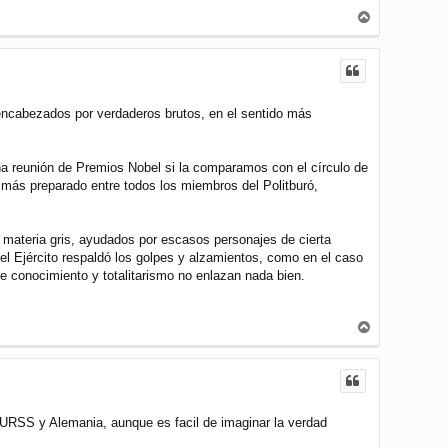
A
r
r
i
b
a
 encabezados por verdaderos brutos, en el sentido más
una reunión de Premios Nobel si la comparamos con el círculo de
o más preparado entre todos los miembros del Politburó,
 materia gris, ayudados por escasos personajes de cierta
 el Ejército respaldó los golpes y alzamientos, como en el caso
ue conocimiento y totalitarismo no enlazan nada bien.
A
r
r
i
b
a
 URSS y Alemania, aunque es facil de imaginar la verdad