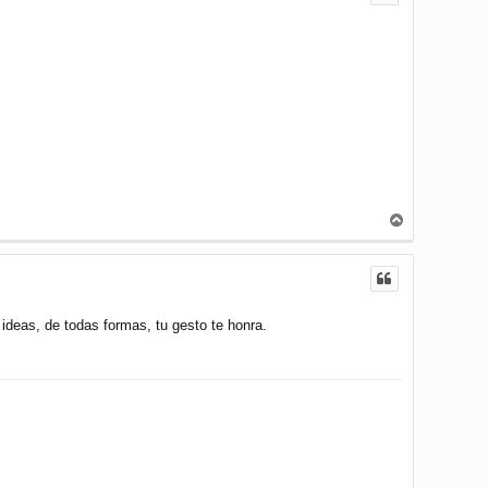
b
a
A
r
r
i
b
a
ideas, de todas formas, tu gesto te honra.