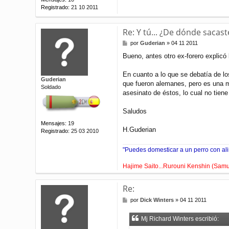
Registrado:
21 10 2011
Re: Y tú... ¿De dónde sacast
M
por
Guderian
»
04 11 2011
e
Bueno, antes otro ex-forero explicó
n
s
a
En cuanto a lo que se debatía de lo
Guderian
j
que fueron alemanes, pero es una m
Soldado
e
asesinato de éstos, lo cual no tien
Saludos
Mensajes:
19
H.Guderian
Registrado:
25 03 2010
"Puedes domesticar a un perro con ali
Hajime Saito...Rurouni Kenshin (Samur
Re:
M
por
Dick Winters
»
04 11 2011
e
n
Mj Richard Winters escribió:
s