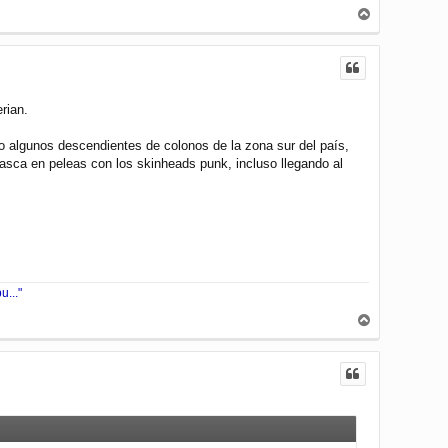
A
r
r
i
b
a
rian.
lo algunos descendientes de colonos de la zona sur del país,
asca en peleas con los skinheads punk, incluso llegando al
..."
A
r
r
i
b
a