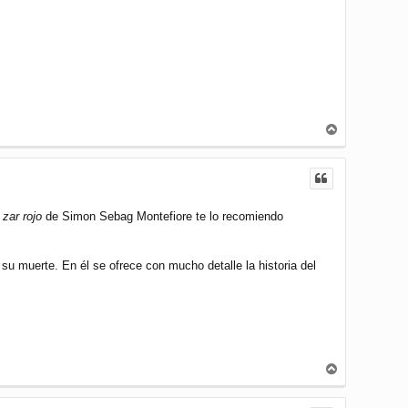
A
r
r
i
b
a
 zar rojo
de Simon Sebag Montefiore te lo recomiendo
 su muerte. En él se ofrece con mucho detalle la historia del
A
r
r