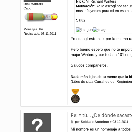
a
Nick:
Mj Richard Winters
Dick Winters
j
Motivación:
Yo lo escogí por ser u
Cabo
e
mas influyentes para mi en esa his
Salu2.
Mensajes:
64
Registrado:
03 11 2011
Yo escogí este nick por la misma ra
Pero bueno espero que no te import
major Winters y por toda la 101 en g
Saludos compañeros.
Nada más lejos de tu mente que la ide
(Libro de citas Currahee del Regimient
Re: Y tú... ¿De dónde sacast
M
por
Soldado Anónimo
»
03 12 2011
e
Mi nombre es un homenaje a todos l
n