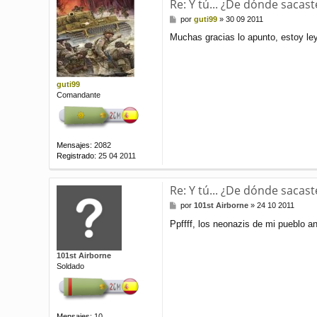
Re: Y tú... ¿De dónde sacast
M
por
guti99
»
30 09 2011
e
Muchas gracias lo apunto, estoy le
n
s
a
j
e
guti99
Comandante
Mensajes:
2082
Registrado:
25 04 2011
Re: Y tú... ¿De dónde sacast
M
por
101st Airborne
»
24 10 2011
e
Ppffff, los neonazis de mi pueblo an
n
s
a
101st Airborne
j
Soldado
e
Mensajes:
10