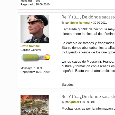
Mensajes:
7259
Registrado:
18 06 2010
Re: Y tú... ¿De dónde sacast
M
por
Erwin Rommel
»
30 09 2011
e
Camarada guti99: de hecho, la mayo
n
directamente intelectual del término
s
a
j
La caterva de tarados y fracasados 
e
Erwin Rommel
Stalin, donde abundaban los analfab
Capitán General
incluyendo a varios de los que gob
En los casos de Mussolini, Franco, 
cultura y formación con escasos esc
Mensajes:
10859
español. Basta ver el atraso clásico
Registrado:
16 07 2009
Saludos
Re: Y tú... ¿De dónde sacast
M
por
guti99
»
30 09 2011
e
Muchas gracias por la informacion 
n
s