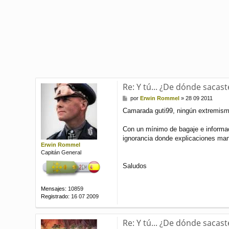
Re: Y tú... ¿De dónde sacast
M
por
Erwin Rommel
»
28 09 2011
e
Camarada guti99, ningún extremismo 
n
s
a
Con un mínimo de bagaje e informac
j
ignorancia donde explicaciones mani
e
Erwin Rommel
Capitán General
Saludos
Mensajes:
10859
Registrado:
16 07 2009
Re: Y tú... ¿De dónde sacast