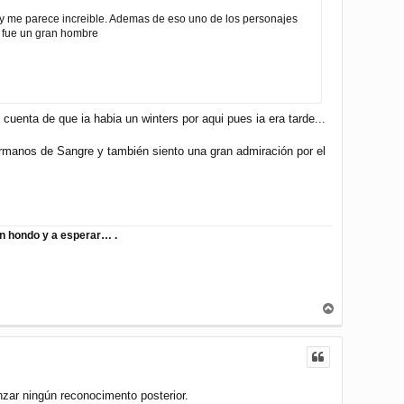
sy me parece increible. Ademas de eso uno de los personajes
n fue un gran hombre
uenta de que ia habia un winters por aqui pues ia era tarde...
rmanos de Sangre y también siento una gran admiración por el
ien hondo y a esperar… .
A
r
r
i
b
a
zar ningún reconocimento posterior.