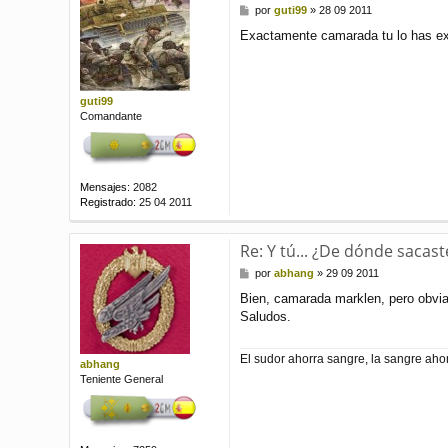
M
por
guti99
»
28 09 2011
e
Exactamente camarada tu lo has exp
n
s
a
j
e
guti99
Comandante
Mensajes:
2082
Registrado:
25 04 2011
Re: Y tú... ¿De dónde sacast
M
por
abhang
»
29 09 2011
e
Bien, camarada marklen, pero obviam
n
Saludos.
s
a
j
El sudor ahorra sangre, la sangre ahor
e
abhang
Teniente General