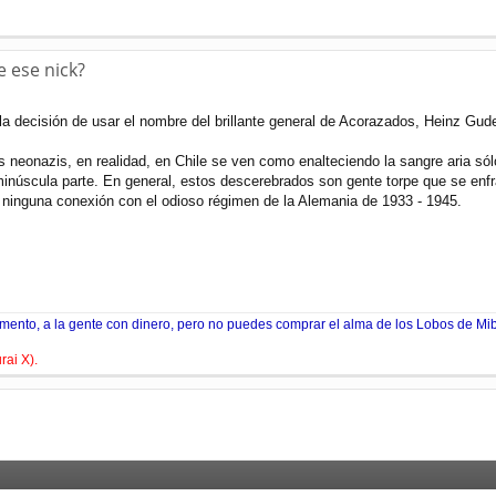
e ese nick?
 la decisión de usar el nombre del brillante general de Acorazados, Heinz Gude
s neonazis, en realidad, en Chile se ven como enalteciendo la sangre aria só
inúscula parte. En general, estos descerebrados son gente torpe que se enfr
e ninguna conexión con el odioso régimen de la Alemania de 1933 - 1945.
mento, a la gente con dinero, pero no puedes comprar el alma de los Lobos de Mibu
ai X).