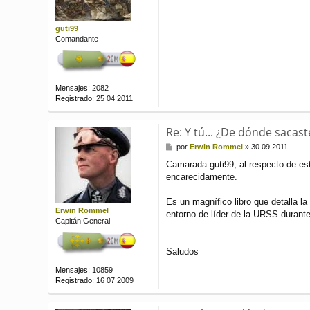
a
j
e
guti99
Comandante
Mensajes:
2082
Registrado:
25 04 2011
Re: Y tú... ¿De dónde sacast
M
por
Erwin Rommel
»
30 09 2011
e
Camarada guti99, al respecto de est
n
encarecidamente.
s
a
j
Es un magnífico libro que detalla la
e
Erwin Rommel
entorno de líder de la URSS durante
Capitán General
Saludos
Mensajes:
10859
Registrado:
16 07 2009