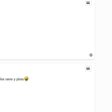
i
b
a
A
r
r
i
b
a
los raros y pista