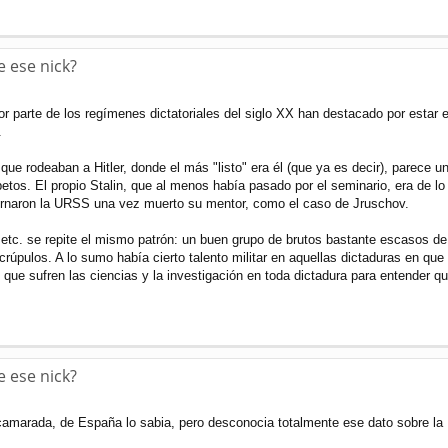
e ese nick?
r parte de los regímenes dictatoriales del siglo XX han destacado por estar
.
que rodeaban a Hitler, donde el más "listo" era él (que ya es decir), parece 
etos. El propio Stalin, que al menos había pasado por el seminario, era de l
ernaron la URSS una vez muerto su mentor, como el caso de Jruschov.
etc. se repite el mismo patrón: un buen grupo de brutos bastante escasos de
rúpulos. A lo sumo había cierto talento militar en aquellas dictaduras en que
 que sufren las ciencias y la investigación en toda dictadura para entender q
e ese nick?
camarada, de España lo sabia, pero desconocia totalmente ese dato sobre la