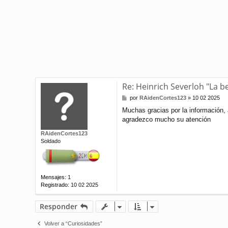
Re: Heinrich Severloh "La 
M
por
RAidenCortes123
»
10 02 2025
e
Muchas gracias por la información,
n
agradezco mucho su atención
s
a
RAidenCortes123
j
Soldado
e
Mensajes:
1
Registrado:
10 02 2025
Responder
Volver a “Curiosidades”