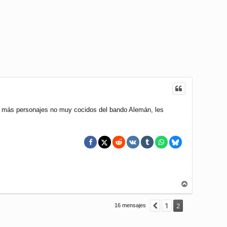
ar más personajes no muy cocidos del bando Alemán, les
A
r
r
1
Anterior
2
16 mensajes
i
b
a