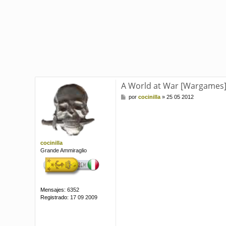
A World at War [Wargames]
M
por
cocinilla
»
25 05 2012
e
n
s
a
j
e
cocinilla
Grande Ammiraglio
Mensajes:
6352
Registrado:
17 09 2009