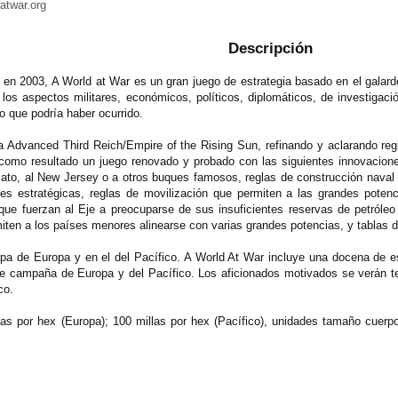
atwar.org
Descripción
en 2003, A World at War es un gran juego de estrategia basado en el galar
los aspectos militares, económicos, políticos, diplomáticos, de investigac
o que podría haber ocurrido.
a Advanced Third Reich/Empire of the Rising Sun, refinando y aclarando reg
como resultado un juego renovado y probado con las siguientes innovacione
mato, al New Jersey o a otros buques famosos, reglas de construcción naval q
s estratégicas, reglas de movilización que permiten a las grandes potenc
 que fuerzan al Eje a preocuparse de sus insuficientes reservas de petróleo
miten a los países menores alinearse con varias grandes potencias, y tablas
pa de Europa y en el del Pacífico. A World At War incluye una docena de es
de campaña de Europa y del Pacífico. Los aficionados motivados se verán t
co.
as por hex (Europa); 100 millas por hex (Pacífico), unidades tamaño cuerpo