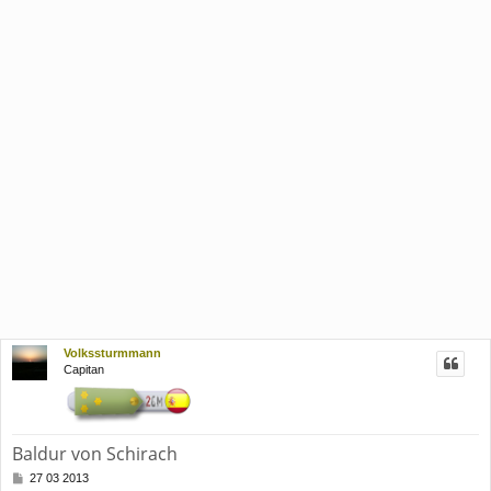
Volkssturmmann
Capitan
Baldur von Schirach
M
27 03 2013