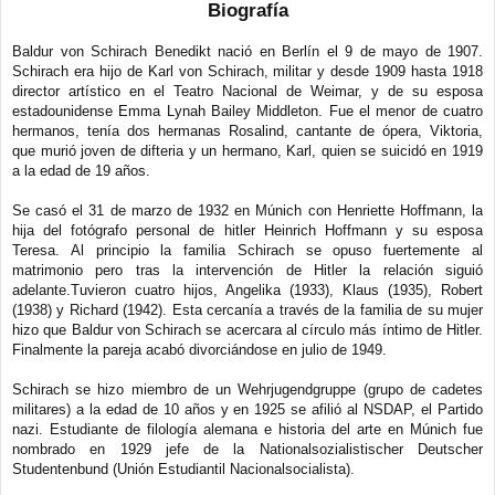
Biografía
Baldur von Schirach Benedikt nació en Berlín el 9 de mayo de 1907.
Schirach era hijo de Karl von Schirach, militar y desde 1909 hasta 1918
director artístico en el Teatro Nacional de Weimar, y de su esposa
estadounidense Emma Lynah Bailey Middleton. Fue el menor de cuatro
hermanos, tenía dos hermanas Rosalind, cantante de ópera, Viktoria,
que murió joven de difteria y un hermano, Karl, quien se suicidó en 1919
a la edad de 19 años.
Se casó el 31 de marzo de 1932 en Múnich con Henriette Hoffmann, la
hija del fotógrafo personal de hitler Heinrich Hoffmann y su esposa
Teresa. Al principio la familia Schirach se opuso fuertemente al
matrimonio pero tras la intervención de Hitler la relación siguió
adelante.Tuvieron cuatro hijos, Angelika (1933), Klaus (1935), Robert
(1938) y Richard (1942). Esta cercanía a través de la familia de su mujer
hizo que Baldur von Schirach se acercara al círculo más íntimo de Hitler.
Finalmente la pareja acabó divorciándose en julio de 1949.
Schirach se hizo miembro de un Wehrjugendgruppe (grupo de cadetes
militares) a la edad de 10 años y en 1925 se afilió al NSDAP, el Partido
nazi. Estudiante de filología alemana e historia del arte en Múnich fue
nombrado en 1929 jefe de la Nationalsozialistischer Deutscher
Studentenbund (Unión Estudiantil Nacionalsocialista).