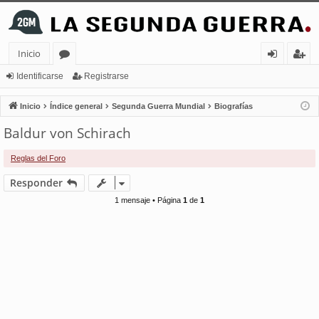
Inicio
or
de
eg
Identificarse
Registrarse
os
nt
ist
Inicio
Índice general
Segunda Guerra Mundial
Biografías
ifi
ra
Baldur von Schirach
ca
rs
Reglas del Foro
rs
e
Responder
e
1 mensaje • Página
1
de
1