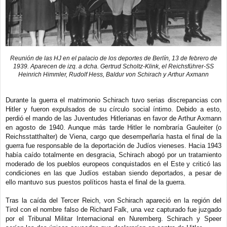
Reunión de las HJ en el palacio de los deportes de Berlín, 13 de febrero de
1939. Aparecen de izq. a dcha. Gertrud Scholtz-Klink, el Reichsführer-SS
Heinrich Himmler, Rudolf Hess, Baldur von Schirach y Arthur Axmann
Durante la guerra el matrimonio Schirach tuvo serias discrepancias con
Hitler y fueron expulsados de su círculo social íntimo. Debido a esto,
perdió el mando de las Juventudes Hitlerianas en favor de Arthur Axmann
en agosto de 1940. Aunque más tarde Hitler le nombraría Gauleiter (o
Reichsstatthalter) de Viena, cargo que desempeñaría hasta el final de la
guerra fue responsable de la deportación de Judíos vieneses. Hacia 1943
había caído totalmente en desgracia, Schirach abogó por un tratamiento
moderado de los pueblos europeos conquistados en el Este y criticó las
condiciones en las que Judíos estaban siendo deportados, a pesar de
ello mantuvo sus puestos políticos hasta el final de la guerra.
Tras la caída del Tercer Reich, von Schirach apareció en la región del
Tirol con el nombre falso de Richard Falk, una vez capturado fue juzgado
por el Tribunal Militar Internacional en Nuremberg. Schirach y Speer