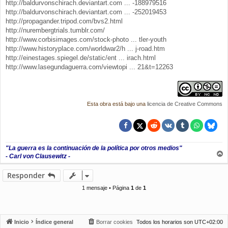
http://baldurvonschirach.deviantart.com ... -188979516
http://baldurvonschirach.deviantart.com ... -252019453
http://propagander.tripod.com/bvs2.html
http://nurembergtrials.tumblr.com/
http://www.corbisimages.com/stock-photo ... tler-youth
http://www.historyplace.com/worldwar2/h ... j-road.htm
http://einestages.spiegel.de/static/ent ... irach.html
http://www.lasegundaguerra.com/viewtopi ... 21&t=12263
Esta obra está bajo una
licencia de Creative Commons
"La guerra es la continuación de la política por otros medios"
- Carl von Clausewitz -
r
r
Responder
i
b
1 mensaje • Página
1
de
1
a
Inicio
Índice general
Borrar cookies
Todos los horarios son
UTC+02:00