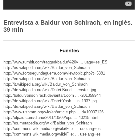
Entrevista a Baldur von Schirach, en Inglés.
39 min
Fuentes
http://www.tumblr.com/tagged/baldur%20v ... uage=es_ES
http://es.wikipedia.org/wiki/Baldur_von_Schirach
http://www.forosegundaguerra.com/viewtopic.php?t=5381
http://en.wikipedia.org/wiki/Baldur_von_Schirach
http://it.wikipedia.org/wiki/Baldur_von_Schirach
http://de.wikipedia.org/wiki/Datei:Bund ... enstes.jpg
http://baldurvonschirach.deviantart.com ... -201359944
http://de.wikipedia.org/wiki/Datei:Yosh ... n_1937.jpg
http://de.wikipedia.org/wiki/Baldur_von_Schirach
http://www.ushmm.org/wlc/en/article.php ... d=10007126
http://elpais.com/diario/2011/10/09/eps ... 40215.html
http://es.metapedia.org/wiki/Baldur_von_Schirach
http://commons.wikimedia.org/wiki/File: ... uselang=es
http://commons.wikimedia.org/wiki/File: ... uselang=es