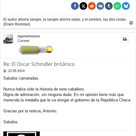
El sudor ahorra sangre, la sangre ahorra vidas, y el cerebro, las dos cosas.
(Erwin Rommel)
r
r
tigerwittmann
i
Coronel
b
a
Re: El Oscar Schindler británico
M
22 05 2014
e
Saludos camaradas.
n
s
a
Nunca había oído la historia de este caballero.
j
Digna de admiración, sin ninguna duda. En mi opinión tiene más que
e
merecida la medalla que le va otorgar el gobierno de la República Checa.
Gracias por la noticia, Antonio.
Saludos.