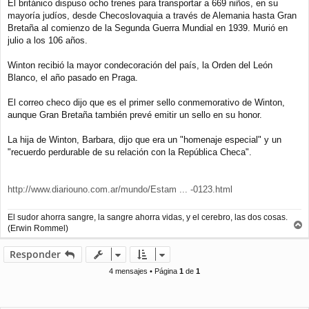
El británico dispuso ocho trenes para transportar a 669 niños, en su
mayoría judíos, desde Checoslovaquia a través de Alemania hasta Gran
Bretaña al comienzo de la Segunda Guerra Mundial en 1939. Murió en
julio a los 106 años.
Winton recibió la mayor condecoración del país, la Orden del León
Blanco, el año pasado en Praga.
El correo checo dijo que es el primer sello conmemorativo de Winton,
aunque Gran Bretaña también prevé emitir un sello en su honor.
La hija de Winton, Barbara, dijo que era un "homenaje especial" y un
"recuerdo perdurable de su relación con la República Checa".
http://www.diariouno.com.ar/mundo/Estam ... -0123.html
El sudor ahorra sangre, la sangre ahorra vidas, y el cerebro, las dos cosas.
(Erwin Rommel)
r
r
Responder
i
b
4 mensajes • Página
1
de
1
a