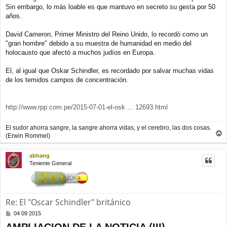
Sin embargo, lo más loable es que mantuvo en secreto su gesta por 50
años.
David Cameron, Primer Ministro del Reino Unido, lo recordó como un
"gran hombre" debido a su muestra de humanidad en medio del
holocausto que afectó a muchos judíos en Europa.
El, al igual que Oskar Schindler, es recordado por salvar muchas vidas
de los temidos campos de concentración.
http://www.rpp.com.pe/2015-07-01-el-osk ... 12693.html
El sudor ahorra sangre, la sangre ahorra vidas, y el cerebro, las dos cosas.
(Erwin Rommel)
r
r
abhang
i
Teniente General
b
a
Re: El "Oscar Schindler" británico
M
04 09 2015
e
AMPLIACION DE LA NOTICIA (III)