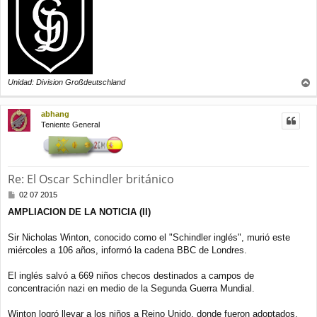
Unidad: Division Großdeutschland
r
r
abhang
i
Teniente General
b
a
Re: El Oscar Schindler británico
M
02 07 2015
e
AMPLIACION DE LA NOTICIA (II)
n
s
a
Sir Nicholas Winton, conocido como el "Schindler inglés", murió este
j
miércoles a 106 años, informó la cadena BBC de Londres.
e
El inglés salvó a 669 niños checos destinados a campos de
concentración nazi en medio de la Segunda Guerra Mundial.
Winton logró llevar a los niños a Reino Unido, donde fueron adoptados.