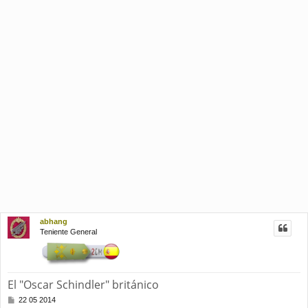
abhang
Teniente General
El "Oscar Schindler" británico
M
22 05 2014