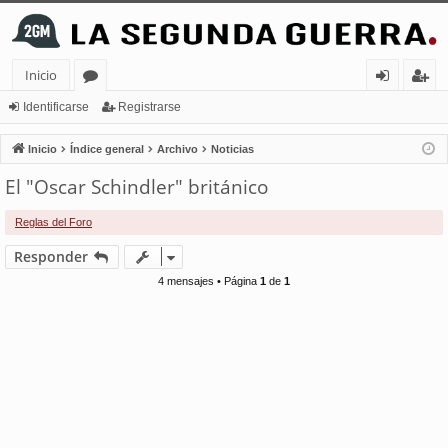
Inicio
or
de
eg
Identificarse
Registrarse
os
nt
ist
Inicio
Índice general
Archivo
Noticias
ifi
ra
El "Oscar Schindler" británico
ca
rs
Reglas del Foro
rs
e
Responder
e
4 mensajes • Página
1
de
1